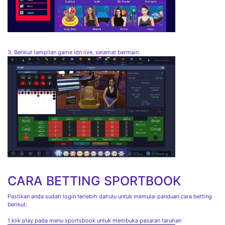
3. Berikut tampilan game idn live, selamat bermain.
CARA BETTING SPORTBOOK
Pastikan anda sudah login terlebih dahulu untuk memulai panduan cara betting
berikut:
1.klik play pada menu sportsbook untuk membuka pasaran taruhan