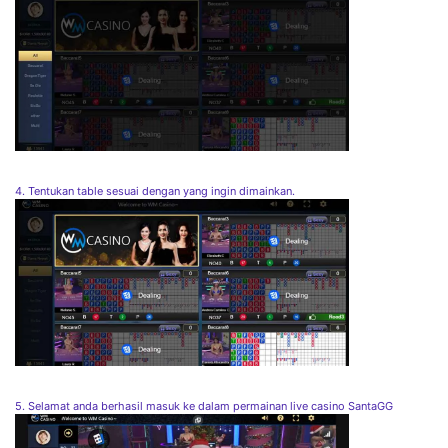
4. Tentukan table sesuai dengan yang ingin dimainkan.
5. Selamat anda berhasil masuk ke dalam permainan live casino SantaGG