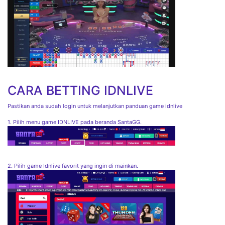
CARA BETTING IDNLIVE
Pastikan anda sudah login untuk melanjutkan panduan game idnlive
1. Pilih menu game IDNLIVE pada beranda SantaGG.
2. Pilih game Idnlive favorit yang ingin di mainkan.