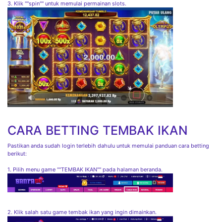
3. Klik ""spin"" untuk memulai permainan slots.
CARA BETTING TEMBAK IKAN
Pastikan anda sudah login terlebih dahulu untuk memulai panduan cara betting
berikut:
1. Pilih menu game ""TEMBAK IKAN"" pada halaman beranda.
2. Klik salah satu game tembak ikan yang ingin dimainkan.