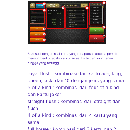
3. Sesuai dengan nilai kartu yang didapatkan apabila pemain
menang berikut adalah susunan set kartu dari yang terkecil
hingga yang tertinggi
royal flush : kombinasi dari kartu ace, king,
queen, jack, dan 10 dengan jenis yang sama
5 of a kind : kombinasi dari four of a kind
dan kartu joker
straight flush : kombinasi dari straight dan
flush
4 of a kind : kombinasi dari 4 kartu yang
sama
full house : kombinasi dari 3 kartu dan 2