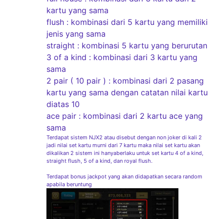
kartu yang sama
flush : kombinasi dari 5 kartu yang memiliki
jenis yang sama
straight : kombinasi 5 kartu yang berurutan
3 of a kind : kombinasi dari 3 kartu yang
sama
2 pair ( 10 pair ) : kombinasi dari 2 pasang
kartu yang sama dengan catatan nilai kartu
diatas 10
ace pair : kombinasi dari 2 kartu ace yang
sama
Terdapat sistem NJX2 atau disebut dengan non joker di kali 2
jadi nilai set kartu murni dari 7 kartu maka nilai set kartu akan
dikalikan 2 sistem ini hanyaberlaku untuk set kartu 4 of a kind,
straight flush, 5 of a kind, dan royal flush.
Terdapat bonus jackpot yang akan didapatkan secara random
apabila beruntung