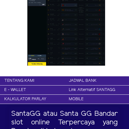
TENTANG KAMI
JADWAL BANK
E - WALLET
Link Alternatif SANTAGG
KALKULATOR PARLAY
MOBILE
SantaGG atau Santa GG Bandar
slot online Terpercaya yang