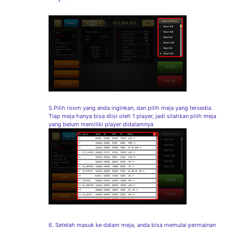
5.Pilih room yang anda inginkan, dan pilih meja yang tersedia.
Tiap meja hanya bisa diisi oleh 1 player, jadi silahkan pilih meja
yang belum memiliki player didalamnya
6. Setelah masuk ke dalam meja, anda bisa memulai permainan