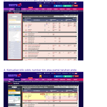
4. Kemudian klik odds number tim atau partai taruhan anda